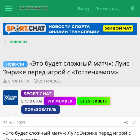
Вход
Регистрация
НОВОСТИ
«Это будет сложный матч»: Луис
НОВОСТИ
Энрике перед игрой с «Тоттенхэмом»
А
Д
SPORT.CHAT
25 Ноя 2025
в
а
т
т
SPORT.CHAT
о
а
SPORT.CHAT
VIP MEMBER
CHESTERBETS
р
н
т
а
ПОЛЬЗОВАТЕЛЬ
е
ч
м
а
25 Ноя 2025
#1
ы
л
а
«Это будет сложный матч»: Луис Энрике перед игрой с
«Тоттенхэмом»