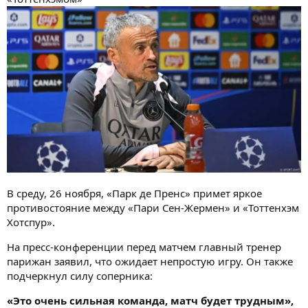
В среду, 26 ноября, «Парк де Пренс» примет яркое
противостояние между «Пари Сен-Жермен» и «Тоттенхэм
Хотспур».
На пресс-конференции перед матчем главный тренер
парижан заявил, что ожидает непростую игру. Он также
подчеркнул силу соперника:
«Это очень сильная команда, матч будет трудным»,