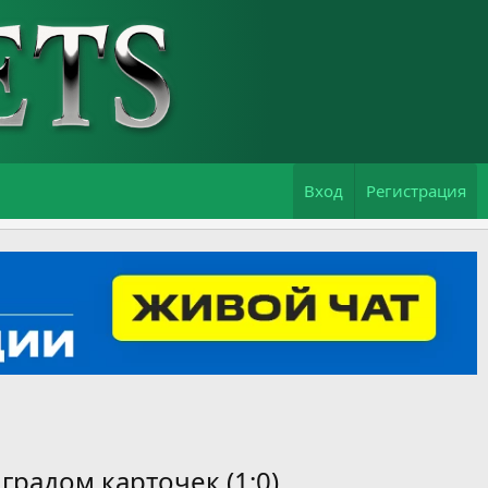
Вход
Регистрация
градом карточек (1:0)