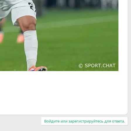
Войдите или зарегистрируйтесь для ответа.