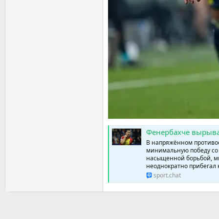
Фенербахче вырывает победу у Штутгарта в жёстком матч
В напряжённом противос
минимальную победу со с
насыщенной борьбой, мн
неоднократно прибегал 
sport.chat