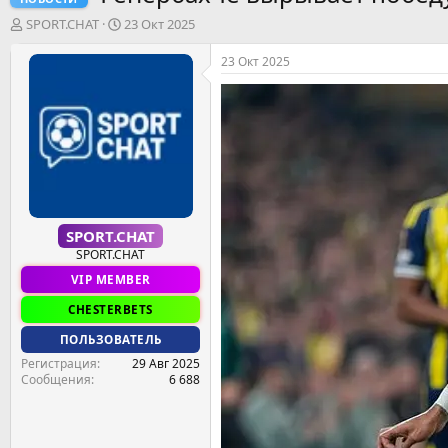
А
Д
SPORT.CHAT
23 Окт 2025
в
а
т
т
23 Окт 2025
о
а
р
н
т
а
е
ч
м
а
ы
л
а
SPORT.CHAT
SPORT.CHAT
VIP MEMBER
CHESTERBETS
ПОЛЬЗОВАТЕЛЬ
Регистрация
29 Авг 2025
Сообщения
6 688