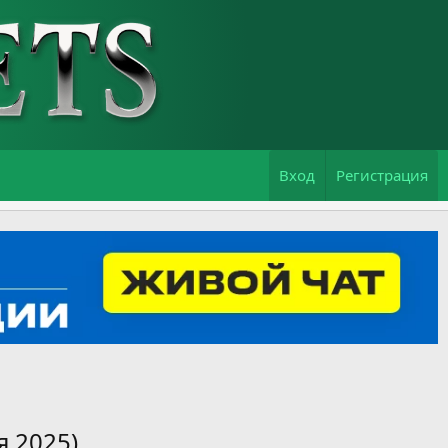
Вход
Регистрация
 2025)