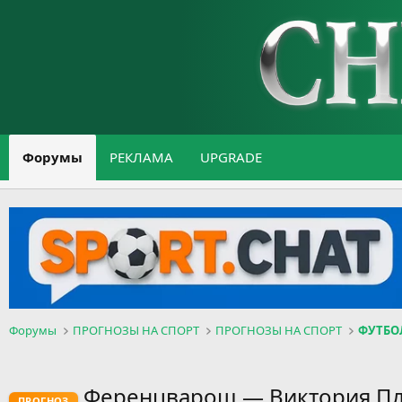
Форумы
РЕКЛАМА
UPGRADE
Форумы
ПРОГНОЗЫ НА СПОРТ
ПРОГНОЗЫ НА СПОРТ
ФУТБО
Ференцварош — Виктория Пльз
ПРОГНОЗ