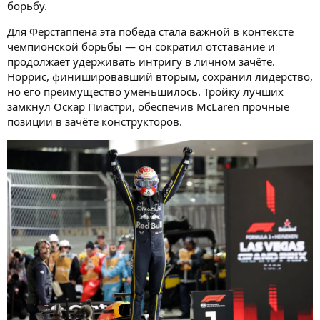
борьбу.
Для Ферстаппена эта победа стала важной в контексте
чемпионской борьбы — он сократил отставание и
продолжает удерживать интригу в личном зачёте.
Норрис, финишировавший вторым, сохранил лидерство,
но его преимущество уменьшилось. Тройку лучших
замкнул Оскар Пиастри, обеспечив McLaren прочные
позиции в зачёте конструкторов.