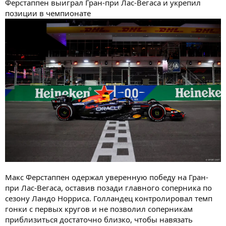
Ферстаппен выиграл Гран-при Лас-Вегаса и укрепил
позиции в чемпионате
Макс Ферстаппен одержал уверенную победу на Гран-
при Лас-Вегаса, оставив позади главного соперника по
сезону Ландо Норриса. Голландец контролировал темп
гонки с первых кругов и не позволил соперникам
приблизиться достаточно близко, чтобы навязать