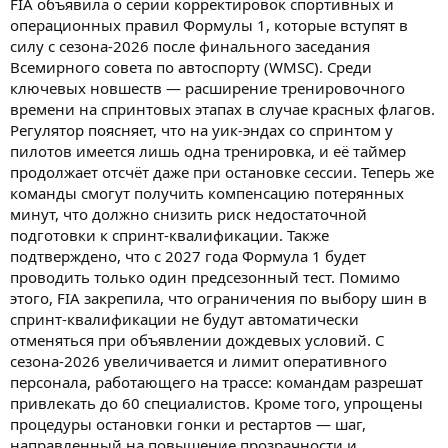
FIA объявила о серии корректировок спортивных и
операционных правил Формулы 1, которые вступят в
силу с сезона-2026 после финального заседания
Всемирного совета по автоспорту (WMSC). Среди
ключевых новшеств — расширение тренировочного
времени на спринтовых этапах в случае красных флагов.
Регулятор поясняет, что на уик-эндах со спринтом у
пилотов имеется лишь одна тренировка, и её таймер
продолжает отсчёт даже при остановке сессии. Теперь же
команды смогут получить компенсацию потерянных
минут, что должно снизить риск недостаточной
подготовки к спринт-квалификации. Также
подтверждено, что с 2027 года Формула 1 будет
проводить только один предсезонный тест. Помимо
этого, FIA закрепила, что ограничения по выбору шин в
спринт-квалификации не будут автоматически
отменяться при объявлении дождевых условий. С
сезона-2026 увеличивается и лимит оперативного
персонала, работающего на трассе: командам разрешат
привлекать до 60 специалистов. Кроме того, упрощены
процедуры остановки гонки и рестартов — шаг,
направленный на повышение прозрачности и