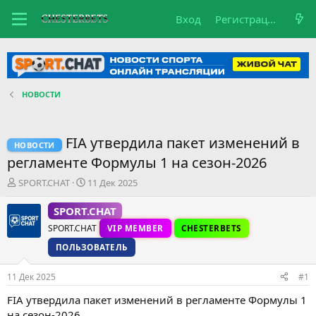
Вход
Регистрация
НОВОСТИ
FIA утвердила пакет изменений в
НОВОСТИ
регламенте Формулы 1 на сезон-2026
А
Д
SPORT.CHAT
11 Дек 2025
в
а
т
т
SPORT.CHAT
о
а
SPORT.CHAT
VIP MEMBER
CHESTERBETS
р
н
т
а
ПОЛЬЗОВАТЕЛЬ
е
ч
м
а
11 Дек 2025
#1
ы
л
а
FIA утвердила пакет изменений в регламенте Формулы 1
на сезон-2026