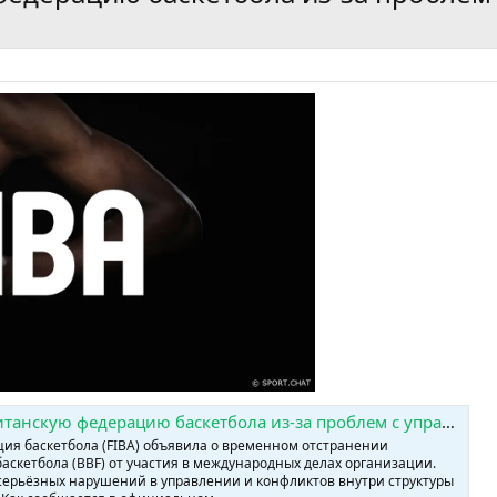
-за проблем с управлением » SPORTCHAT - Новости спорта | Футбол | Онлайн трансляции | Чат | Результаты матчей | Спорт | Прогнозы на спорт
я баскетбола (FIBA) объявила о временном отстранении
аскетбола (BBF) от участия в международных делах организации.
серьёзных нарушений в управлении и конфликтов внутри структуры