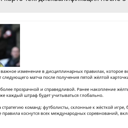
ажное изменение в дисциплинарных правилах, которое всту
т следующего матча после получения пятой жёлтой карточки
 более прозрачной и справедливой. Ранее накопление жёлт
 же каждый штраф будет учитываться глобально.
 стратегию команд: футболисты, склонные к жёсткой игре, 
 правила коснутся всех международных соревнований, вк