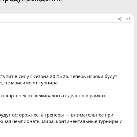
#1
пит в силу с сезона 2025/26. Теперь игроки будут
, независимо от турнира.
ых карточек отслеживалось отдельно в рамках
будут осторожнее, а тренеры — внимательнее при
лючая чемпионаты мира, континентальные турниры и