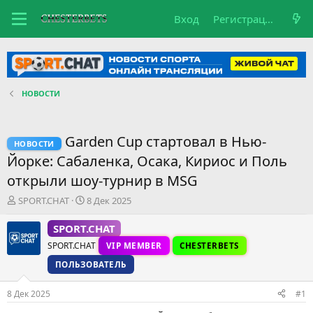
Вход
Регистрация
НОВОСТИ
Garden Cup стартовал в Нью-
НОВОСТИ
Йорке: Сабаленка, Осака, Кириос и Поль
открыли шоу-турнир в MSG
А
Д
SPORT.CHAT
8 Дек 2025
в
а
т
т
SPORT.CHAT
о
а
SPORT.CHAT
VIP MEMBER
CHESTERBETS
р
н
т
а
ПОЛЬЗОВАТЕЛЬ
е
ч
м
а
8 Дек 2025
#1
ы
л
а