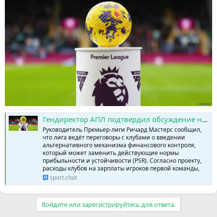
Гендиректор АПЛ подтвердил обсуждение новой финансовой системы вместо текущих правил » SPORTCHAT - Новости спорта | Футбол | Онлайн трансляции | Чат | Результаты матчей | Спорт | Прогнозы на спорт
Руководитель Премьер-лиги Ричард Мастерс сообщил,
что лига ведёт переговоры с клубами о введении
альтернативного механизма финансового контроля,
который может заменить действующие нормы
прибыльности и устойчивости (PSR). Согласно проекту,
расходы клубов на зарплаты игроков первой команды,
sport.chat
Войдите или зарегистрируйтесь для ответа.