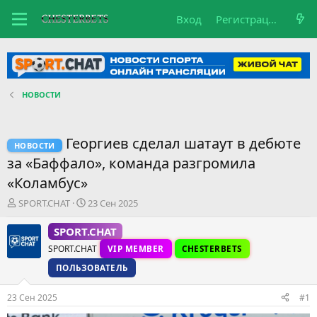
Вход
Регистрация
НОВОСТИ
Георгиев сделал шатаут в дебюте
НОВОСТИ
за «Баффало», команда разгромила
«Коламбус»
А
Д
SPORT.CHAT
23 Сен 2025
в
а
т
т
SPORT.CHAT
о
а
SPORT.CHAT
VIP MEMBER
CHESTERBETS
р
н
т
а
ПОЛЬЗОВАТЕЛЬ
е
ч
м
а
23 Сен 2025
#1
ы
л
а