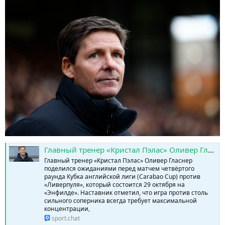
Главный тренер «Кристал Пэлас» Оливер Гласнер: «Мы едем туда, чтобы победить» » SPORTCHAT - Новости спорта | Футбол | Онлайн трансляции | Чат | Результаты матчей | Спорт | Прогнозы на спорт
Главный тренер «Кристал Пэлас» Оливер Гласнер
поделился ожиданиями перед матчем четвёртого
раунда Кубка английской лиги (Carabao Cup) против
«Ливерпуля», который состоится 29 октября на
«Энфилде». Наставник отметил, что игра против столь
сильного соперника всегда требует максимальной
концентрации,
sport.chat