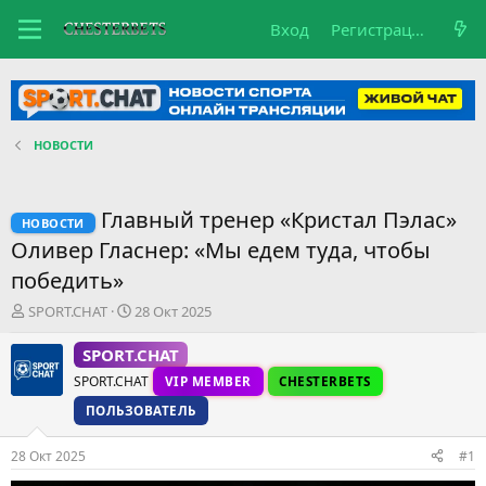
Вход
Регистрация
НОВОСТИ
Главный тренер «Кристал Пэлас»
НОВОСТИ
Оливер Гласнер: «Мы едем туда, чтобы
победить»
А
Д
SPORT.CHAT
28 Окт 2025
в
а
т
т
SPORT.CHAT
о
а
SPORT.CHAT
VIP MEMBER
CHESTERBETS
р
н
т
а
ПОЛЬЗОВАТЕЛЬ
е
ч
м
а
28 Окт 2025
#1
ы
л
а