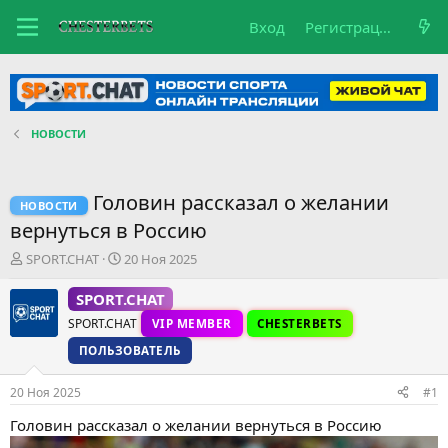
Вход
Регистрация
НОВОСТИ
Головин рассказал о желании
НОВОСТИ
вернуться в Россию
А
Д
SPORT.CHAT
20 Ноя 2025
в
а
т
т
SPORT.CHAT
о
а
SPORT.CHAT
VIP MEMBER
CHESTERBETS
р
н
т
а
ПОЛЬЗОВАТЕЛЬ
е
ч
м
а
20 Ноя 2025
#1
ы
л
а
Головин рассказал о желании вернуться в Россию