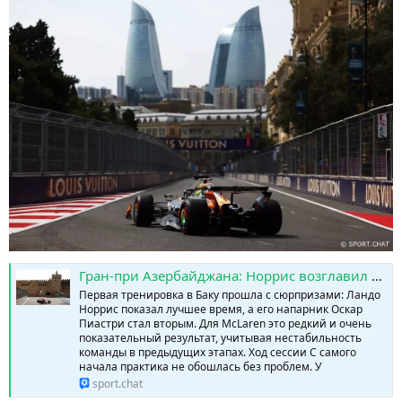
Гран-при Азербайджана: Норрис возглавил первую практику, McLaren сделал дубль » SPORTCHAT - Новости спорта | Футбол | Онлайн трансляции | Чат | Результаты матчей | Спорт | Прогнозы на спорт
Первая тренировка в Баку прошла с сюрпризами: Ландо
Норрис показал лучшее время, а его напарник Оскар
Пиастри стал вторым. Для McLaren это редкий и очень
показательный результат, учитывая нестабильность
команды в предыдущих этапах. Ход сессии С самого
начала практика не обошлась без проблем. У
sport.chat