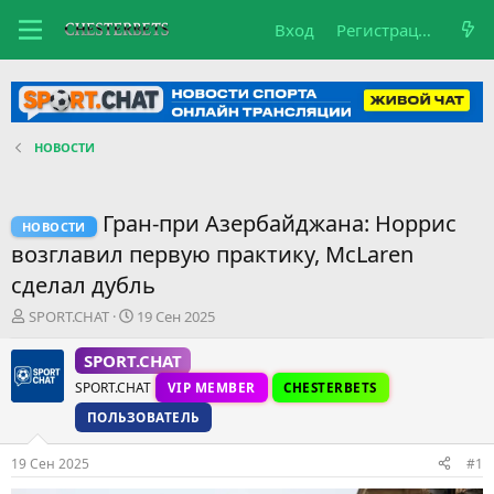
Вход
Регистрация
НОВОСТИ
Гран-при Азербайджана: Норрис
НОВОСТИ
возглавил первую практику, McLaren
сделал дубль
А
Д
SPORT.CHAT
19 Сен 2025
в
а
т
т
SPORT.CHAT
о
а
SPORT.CHAT
VIP MEMBER
CHESTERBETS
р
н
т
а
ПОЛЬЗОВАТЕЛЬ
е
ч
м
а
19 Сен 2025
#1
ы
л
а