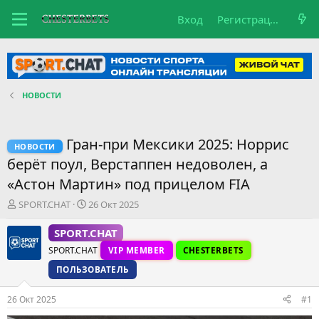
Вход
Регистрация
НОВОСТИ
Гран-при Мексики 2025: Норрис
НОВОСТИ
берёт поул, Верстаппен недоволен, а
«Астон Мартин» под прицелом FIA
А
Д
SPORT.CHAT
26 Окт 2025
в
а
т
т
SPORT.CHAT
о
а
SPORT.CHAT
VIP MEMBER
CHESTERBETS
р
н
т
а
ПОЛЬЗОВАТЕЛЬ
е
ч
м
а
26 Окт 2025
#1
ы
л
а