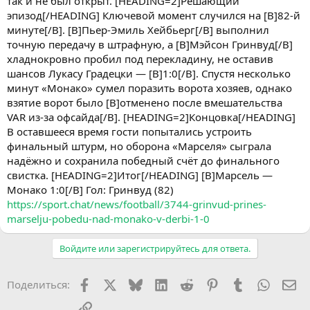
так и не был открыт. [HEADING=2]Решающий
эпизод[/HEADING] Ключевой момент случился на [B]82-й
минуте[/B]. [B]Пьер-Эмиль Хейбьерг[/B] выполнил
точную передачу в штрафную, а [B]Мэйсон Гринвуд[/B]
хладнокровно пробил под перекладину, не оставив
шансов Лукасу Градецки — [B]1:0[/B]. Спустя несколько
минут «Монако» сумел поразить ворота хозяев, однако
взятие ворот было [B]отменено после вмешательства
VAR из-за офсайда[/B]. [HEADING=2]Концовка[/HEADING]
В оставшееся время гости попытались устроить
финальный штурм, но оборона «Марселя» сыграла
надёжно и сохранила победный счёт до финального
свистка. [HEADING=2]Итог[/HEADING] [B]Марсель —
Монако 1:0[/B] Гол: Гринвуд (82)
https://sport.chat/news/football/3744-grinvud-prines-
marselju-pobedu-nad-monako-v-derbi-1-0
Войдите или зарегистрируйтесь для ответа.
Facebook
X (Twitter)
Bluesky
LinkedIn
Reddit
Pinterest
Tumblr
WhatsA
Эл
Поделиться:
Ссылка