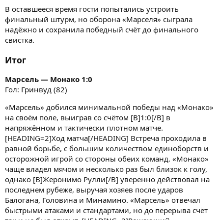
В оставшееся время гости попытались устроить
финальный штурм, но оборона «Марселя» сыграла
надёжно и сохранила победный счёт до финального
свистка.
Итог
Марсель — Монако 1:0
Гол: Гринвуд (82)
«Марсель» добился минимальной победы над «Монако»
на своём поле, выиграв со счётом [B]1:0[/B] в
напряжённом и тактически плотном матче.
[HEADING=2]Ход матча[/HEADING] Встреча проходила в
равной борьбе, с большим количеством единоборств и
осторожной игрой со стороны обеих команд. «Монако»
чаще владел мячом и несколько раз был близок к голу,
однако [B]Жеронимо Рулли[/B] уверенно действовал на
последнем рубеже, выручая хозяев после ударов
Балогана, Головина и Минамино. «Марсель» отвечал
быстрыми атаками и стандартами, но до перерыва счёт