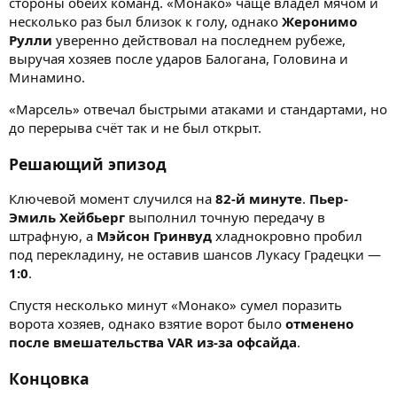
стороны обеих команд. «Монако» чаще владел мячом и
несколько раз был близок к голу, однако
Жеронимо
Рулли
уверенно действовал на последнем рубеже,
выручая хозяев после ударов Балогана, Головина и
Минамино.
«Марсель» отвечал быстрыми атаками и стандартами, но
до перерыва счёт так и не был открыт.
Решающий эпизод
Ключевой момент случился на
82-й минуте
.
Пьер-
Эмиль Хейбьерг
выполнил точную передачу в
штрафную, а
Мэйсон Гринвуд
хладнокровно пробил
под перекладину, не оставив шансов Лукасу Градецки —
1:0
.
Спустя несколько минут «Монако» сумел поразить
ворота хозяев, однако взятие ворот было
отменено
после вмешательства VAR из-за офсайда
.
Концовка