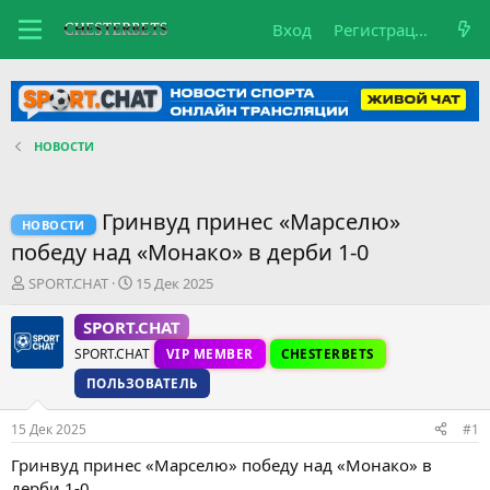
Вход
Регистрация
НОВОСТИ
Гринвуд принес «Марселю»
НОВОСТИ
победу над «Монако» в дерби 1-0
А
Д
SPORT.CHAT
15 Дек 2025
в
а
т
т
SPORT.CHAT
о
а
SPORT.CHAT
VIP MEMBER
CHESTERBETS
р
н
т
а
ПОЛЬЗОВАТЕЛЬ
е
ч
м
а
15 Дек 2025
#1
ы
л
а
Гринвуд принес «Марселю» победу над «Монако» в
дерби 1-0