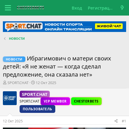
Вход
Регистрация
НОВОСТИ
Ибрагимович о матери своих
НОВОСТИ
детей: «Я не женат — когда сделал
предложение, она сказала нет»
А
Д
SPORT.CHAT
12 Окт 2025
в
а
т
т
SPORT.CHAT
о
а
SPORT.CHAT
VIP MEMBER
CHESTERBETS
р
н
т
а
ПОЛЬЗОВАТЕЛЬ
е
ч
м
а
12 Окт 2025
#1
ы
л
а