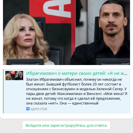
Ибрагимович о матери своих детей: «Я не женат — когда сделал предложение, она сказала нет» » SPORTCHAT - Новости спорта | Футбол | Онлайн трансляции | Чат | Результаты матчей | Спорт | Прогнозы на спорт
Златан Ибрагимович объяснил, почему он никогда не
был женат. Бывший футболист более 20 лет состоит в
отношениях с бизнесвумен и моделью Хеленой Сегер. У
пары двое детей: Максимилиан и Винсент. «Моя жена? Я
не женат, потому что когда я сделал ей предложение,
она сказала «нет». Она — единственный
sport.chat
Войдите или зарегистрируйтесь для ответа.