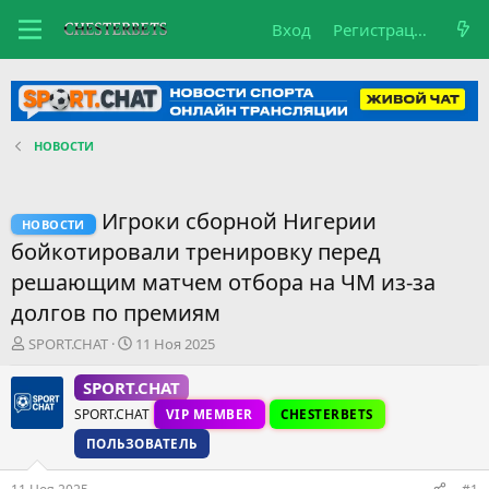
Вход
Регистрация
НОВОСТИ
Игроки сборной Нигерии
НОВОСТИ
бойкотировали тренировку перед
решающим матчем отбора на ЧМ из-за
долгов по премиям
А
Д
SPORT.CHAT
11 Ноя 2025
в
а
т
т
SPORT.CHAT
о
а
SPORT.CHAT
VIP MEMBER
CHESTERBETS
р
н
т
а
ПОЛЬЗОВАТЕЛЬ
е
ч
м
а