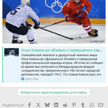
Илья Ковальчук объявил о завершении карьеры хоккеиста » SPORTCHAT - Новости спорта | Футбол | Онлайн трансляции | Чат | Результаты матчей | Спорт | Прогнозы на спорт
Олимпийский чемпион и двукратный чемпион мира
Илья Ковальчук официально объявил о завершении
профессиональной карьеры игрока. Об этом он сообщил
во время выступления на Международном форуме
сотрудничества, приуроченном к 100-летию народной
дипломатии, передаёт ТАСС. По словам Ковальчука, его
sport.chat
Войдите или зарегистрируйтесь для ответа.
Facebook
X (Twitter)
Bluesky
LinkedIn
Reddit
Pinterest
Tumblr
WhatsA
Эл
Поделиться: