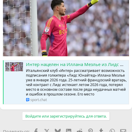
Интер нацелен на Иллана Мезлье из Лидс Юнайтед » SPORTCHAT - Новости спорта | Футбол | Онлайн трансляции | Чат | Результаты матчей | Спорт | Прогнозы на спорт
Итальянский клуб «Интер» рассматривает возможность
подписания голкипера «Лидс Юнайтед» Иллана Мезлье
уже в январе 2026 года. 25-летний французский вратарь,
чей контракт с Лидс истекает летом 2026 года, потерял
место в основном составе после ряда неудачных матчей
и ошибок в прошлом сезоне. Его место
sport.chat
Войдите или зарегистрируйтесь для ответа.
Facebook
X (Twitter)
Bluesky
LinkedIn
Reddit
Pinterest
Tumblr
WhatsA
Эл
Поделиться: