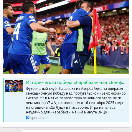
Историческая победа «Карабаха» над «Бенфикой» в Лиге чемпионов УЕФА » SPORTCHAT - Новости спорта | Футбол | Онлайн трансляции | Чат | Результаты матчей | Спорт | Прогнозы на спорт
Футбольный клуб «Карабах» из Азербайджана одержал
сенсационную победу над португальской «Бенфикой» со
счётом 3:2 в матче первого тура основного этапа Лиги
чемпионов УЕФА, состоявшемся 16 сентября 2025 года
на стадионе «Да Луш» в Лиссабоне. Игра началась
неудачно для «Карабаха»: на 6-й минуте Энцо
sport.chat