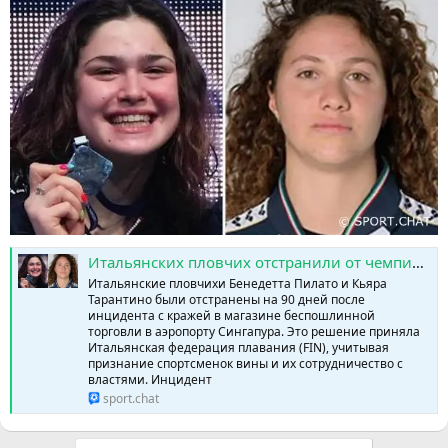
Итальянских пловчих отстранили от чемпионата Европы за кражу в duty free Сингапура » SPORTCHAT - Новости спорта | Футбол | Онлайн трансляции | Чат | Результаты матчей | Спорт | Прогнозы на спорт
Итальянские пловчихи Бенедетта Пилато и Кьяра
Тарантино были отстранены на 90 дней после
инцидента с кражей в магазине беспошлинной
торговли в аэропорту Сингапура. Это решение приняла
Итальянская федерация плавания (FIN), учитывая
признание спортсменок вины и их сотрудничество с
властями. Инцидент
sport.chat