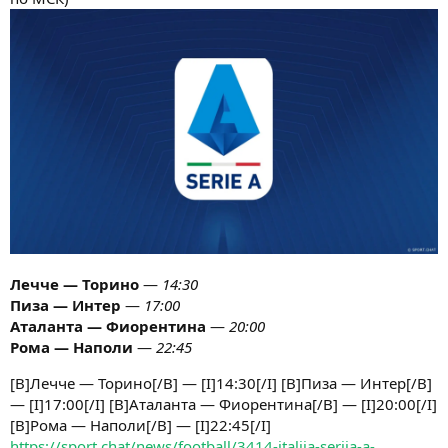
Лечче — Торино
—
14:30
Пиза — Интер
—
17:00
Аталанта — Фиорентина
—
20:00
Рома — Наполи
—
22:45
[B]Лечче — Торино[/B] — [I]14:30[/I] [B]Пиза — Интер[/B]
— [I]17:00[/I] [B]Аталанта — Фиорентина[/B] — [I]20:00[/I]
[B]Рома — Наполи[/B] — [I]22:45[/I]
https://sport.chat/news/football/3414-italija-serija-a-