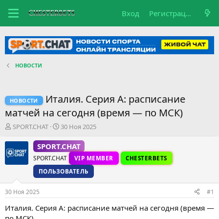
Вход
Регистрация
НОВОСТИ
Италия. Серия A: расписание
НОВОСТИ
матчей на сегодня (время — по МСК)
А
Д
SPORT.CHAT
30 Ноя 2025
в
а
т
т
SPORT.CHAT
о
а
SPORT.CHAT
VIP MEMBER
CHESTERBETS
р
н
т
а
ПОЛЬЗОВАТЕЛЬ
е
ч
м
а
30 Ноя 2025
#1
ы
л
а
Италия. Серия A: расписание матчей на сегодня (время —
по МСК)