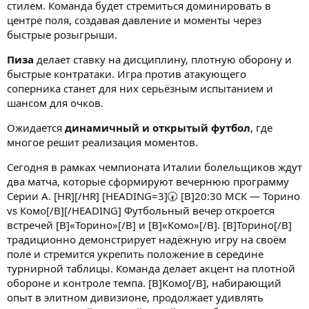
стилем. Команда будет стремиться доминировать в
центре поля, создавая давление и моменты через
быстрые розыгрыши.
Пиза
делает ставку на дисциплину, плотную оборону и
быстрые контратаки. Игра против атакующего
соперника станет для них серьёзным испытанием и
шансом для очков.
Ожидается
динамичный и открытый футбол
, где
многое решит реализация моментов.
Сегодня в рамках чемпионата Италии болельщиков ждут
два матча, которые сформируют вечернюю программу
Серии A. [HR][/HR] [HEADING=3]🕢 [B]20:30 МСК — Торино
vs Комо[/B][/HEADING] Футбольный вечер откроется
встречей [B]«Торино»[/B] и [B]«Комо»[/B]. [B]Торино[/B]
традиционно демонстрирует надёжную игру на своём
поле и стремится укрепить положение в середине
турнирной таблицы. Команда делает акцент на плотной
обороне и контроле темпа. [B]Комо[/B], набирающий
опыт в элитном дивизионе, продолжает удивлять