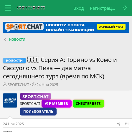
Вход
Регистрация
НОВОСТИ
🇮🇹 Серия A: Торино vs Комо и
НОВОСТИ
Сассуоло vs Пиза — два матча
сегодняшнего тура (время по МСК)
А
Д
SPORT.CHAT
24 Ноя 2025
в
а
т
т
SPORT.CHAT
о
а
SPORT.CHAT
VIP MEMBER
CHESTERBETS
р
н
т
а
ПОЛЬЗОВАТЕЛЬ
е
ч
м
а
24 Ноя 2025
#1
ы
л
а