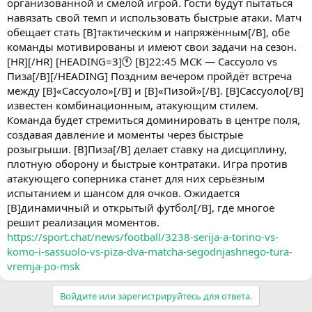
организованной и смелой игрой. Гости будут пытаться
навязать свой темп и использовать быстрые атаки. Матч
обещает стать [B]тактическим и напряжённым[/B], обе
команды мотивированы и имеют свои задачи на сезон.
[HR][/HR] [HEADING=3]🕚 [B]22:45 МСК — Сассуоло vs
Пиза[/B][/HEADING] Поздним вечером пройдёт встреча
между [B]«Сассуоло»[/B] и [B]«Пизой»[/B]. [B]Сассуоло[/B]
известен комбинационным, атакующим стилем.
Команда будет стремиться доминировать в центре поля,
создавая давление и моменты через быстрые
розыгрыши. [B]Пиза[/B] делает ставку на дисциплину,
плотную оборону и быстрые контратаки. Игра против
атакующего соперника станет для них серьёзным
испытанием и шансом для очков. Ожидается
[B]динамичный и открытый футбол[/B], где многое
решит реализация моментов.
https://sport.chat/news/football/3238-serija-a-torino-vs-
komo-i-sassuolo-vs-piza-dva-matcha-segodnjashnego-tura-
vremja-po-msk
Войдите или зарегистрируйтесь для ответа.