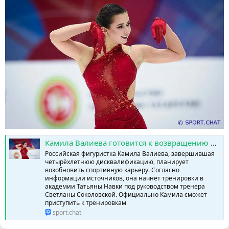
Камила Валиева готовится к возвращению в фигурное катание » SPORTCHAT - Новости спорта | Футбол | Онлайн трансляции | Чат | Результаты матчей | Спорт | Прогнозы на спорт
Российская фигуристка Камила Валиева, завершившая
четырёхлетнюю дисквалификацию, планирует
возобновить спортивную карьеру. Согласно
информации источников, она начнёт тренировки в
академии Татьяны Навки под руководством тренера
Светланы Соколовской. Официально Камила сможет
приступить к тренировкам
sport.chat