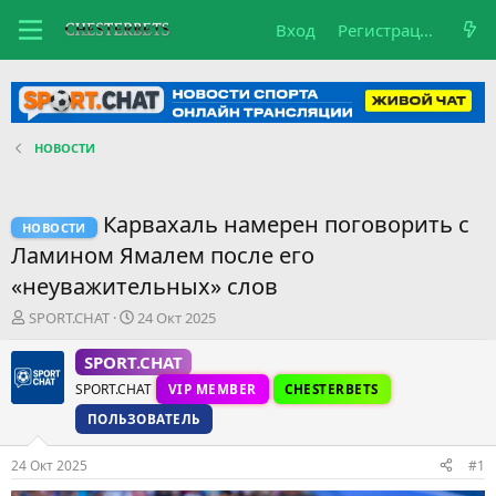
Вход
Регистрация
НОВОСТИ
Карвахаль намерен поговорить с
НОВОСТИ
Ламином Ямалем после его
«неуважительных» слов
А
Д
SPORT.CHAT
24 Окт 2025
в
а
т
т
SPORT.CHAT
о
а
SPORT.CHAT
VIP MEMBER
CHESTERBETS
р
н
т
а
ПОЛЬЗОВАТЕЛЬ
е
ч
м
а
24 Окт 2025
#1
ы
л
а