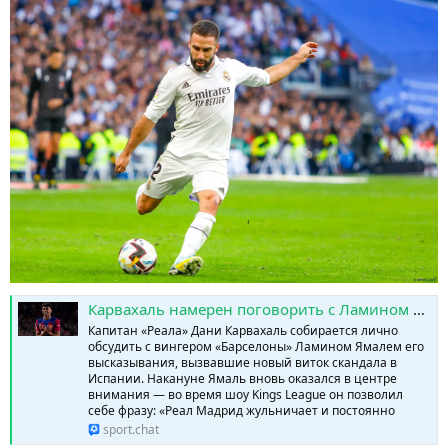
Карвахаль намерен поговорить с Ламином Ямалем после его «неуважительных» слов » SPORTCHAT - Новости спорта | Футбол | Онлайн трансляции | Чат | Результаты матчей | Спорт | Прогнозы на спорт
Капитан «Реала» Дани Карвахаль собирается лично
обсудить с вингером «Барселоны» Ламином Ямалем его
высказывания, вызвавшие новый виток скандала в
Испании. Накануне Ямаль вновь оказался в центре
внимания — во время шоу Kings League он позволил
себе фразу: «Реал Мадрид жульничает и постоянно
sport.chat