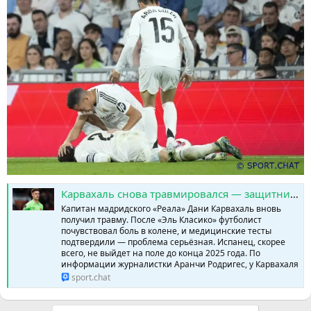
Карвахаль снова травмировался — защитник «Реала» выбыл до конца года » SPORTCHAT - Новости спорта | Футбол | Онлайн трансляции | Чат | Результаты матчей | Спорт | Прогнозы на спорт
Капитан мадридского «Реала» Дани Карвахаль вновь
получил травму. После «Эль Класико» футболист
почувствовал боль в колене, и медицинские тесты
подтвердили — проблема серьёзная. Испанец, скорее
всего, не выйдет на поле до конца 2025 года. По
информации журналистки Аранчи Родригес, у Карвахаля
sport.chat