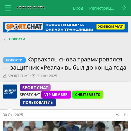
Вход
Регистрация
НОВОСТИ
Карвахаль снова травмировался
НОВОСТИ
— защитник «Реала» выбыл до конца года
А
Д
SPORT.CHAT
30 Окт 2025
в
а
т
т
SPORT.CHAT
о
а
SPORT.CHAT
VIP MEMBER
CHESTERBETS
р
н
т
а
ПОЛЬЗОВАТЕЛЬ
е
ч
м
а
30 Окт 2025
#1
ы
л
а