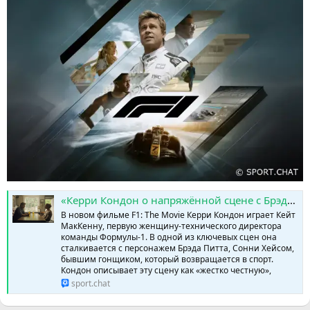
«Керри Кондон о напряжённой сцене с Брэдом Питтом в фильме «F1»: почему понадобилось столько дублей» » SPORTCHAT - Новости спорта | Футбол | Онлайн трансляции | Чат | Результаты матчей | Спорт | Прогнозы на спорт
В новом фильме F1: The Movie Керри Кондон играет Кейт
МакКенну, первую женщину-технического директора
команды Формулы-1. В одной из ключевых сцен она
сталкивается с персонажем Брэда Питта, Сонни Хейсом,
бывшим гонщиком, который возвращается в спорт.
Кондон описывает эту сцену как «жестко честную»,
sport.chat