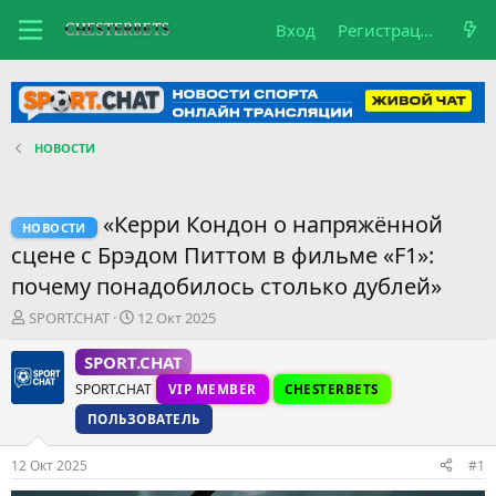
Вход
Регистрация
НОВОСТИ
«Керри Кондон о напряжённой
НОВОСТИ
сцене с Брэдом Питтом в фильме «F1»:
почему понадобилось столько дублей»
А
Д
SPORT.CHAT
12 Окт 2025
в
а
т
т
SPORT.CHAT
о
а
SPORT.CHAT
VIP MEMBER
CHESTERBETS
р
н
т
а
ПОЛЬЗОВАТЕЛЬ
е
ч
м
а
12 Окт 2025
#1
ы
л
а