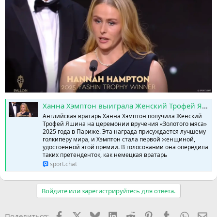
Ханна Хэмптон выиграла Женский Трофей Яшина 2025 года » SPORTCHAT - Новости спорта | Футбол | Онлайн трансляции | Чат | Результаты матчей | Спорт | Прогнозы на спорт
Английская вратарь Ханна Хэмптон получила Женский
Трофей Яшина на церемонии вручения «Золотого мяса»
2025 года в Париже. Эта награда присуждается лучшему
голкиперу мира, и Хэмптон стала первой женщиной,
удостоенной этой премии. В голосовании она опередила
таких претенденток, как немецкая вратарь
sport.chat
Войдите или зарегистрируйтесь для ответа.
Facebook
X (Twitter)
Bluesky
LinkedIn
Reddit
Pinterest
Tumblr
WhatsA
Эл
Поделиться: