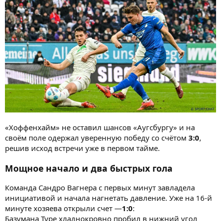
«Хоффенхайм» не оставил шансов «Аугсбургу» и на
своём поле одержал уверенную победу со счётом
3:0
,
решив исход встречи уже в первом тайме.
Мощное начало и два быстрых гола
Команда Сандро Вагнера с первых минут завладела
инициативой и начала нагнетать давление. Уже на 16-й
минуте хозяева открыли счет —
1:0
:
Базумана Туре хладнокровно пробил в нижний угол