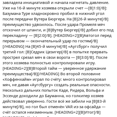
завладела инициативой и начала нагнетать давление.
Уже на 16-й минуте хозяева открыли счет —[B]1:0[/B]:
Базумана Туре хладнокровно пробил в нижний угол
после передачи Вутера Бюргера. На [B]26-й минуте[/B]
преимущество удвоилось. После удара Промеля мяч
отскочил от штанги, и [B]Вутер Бюргер[/B] добил его под
перекладину — [B]2:0[/B]. [HEADING=2][B]Автогол перед
перерывом — окончательный удар по гостям[/B]
[/HEADING] На [B]45-й минуте[/B] «Аугсбург» получил
третий гол: [B]Седрик Цезигер[/B] в попытке прервать
прострел срезал мяч в свои ворота — [B]3:0[/B]. После
этого хозяева полностью контролировали игру.
[HEADING=2][B]Второй тайм — уверенное удержание
преимущества[/B][/HEADING] Во второй половине
«Хоффенхайм» играл по счёту: много контролировал
мяч, не давая «Аугсбургу» создать реальные опасности.
Несколько дальних попыток Каде, Ридера, Вольфа и
Эссенде доходили до Бауманна, но голкипер хозяев
действовал уверенно. Гости всё же забили на [B]83-й
минуте[/B], но гол был отменён VAR из-за офсайда —
счёт остался неизменным. [HEADING=2][B]Итог[/B]