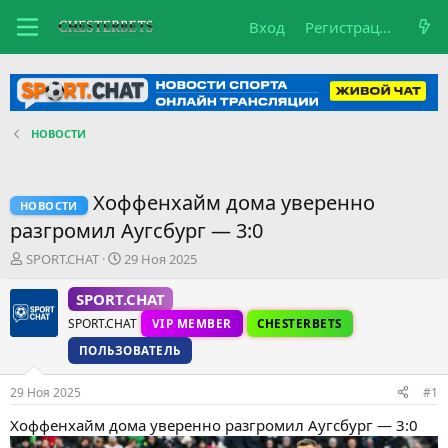
Вход
Регистрация
НОВОСТИ
Хоффенхайм дома уверенно
НОВОСТИ
разгромил Аугсбург — 3:0
А
Д
SPORT.CHAT
29 Ноя 2025
в
а
т
т
SPORT.CHAT
о
а
SPORT.CHAT
VIP MEMBER
CHESTERBETS
р
н
т
а
ПОЛЬЗОВАТЕЛЬ
е
ч
м
а
29 Ноя 2025
#1
ы
л
а
Хоффенхайм дома уверенно разгромил Аугсбург — 3:0