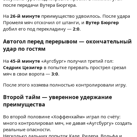
после передачи Вутера Бюргера.
На
26-й минуте
преимущество удвоилось. После удара
Промеля мяч отскочил от штанги, и
Вутер Бюргер
добил его под перекладину —
2:0
.
Автогол перед перерывом — окончательный
удар по гостям
На
45-й минуте
«Аугсбург» получил третий гол:
Седрик Цезигер
в попытке прервать прострел срезал
мяч в свои ворота —
3:0
.
После этого хозяева полностью контролировали игру.
Второй тайм — уверенное удержание
преимущества
Во второй половине «Хоффенхайм» играл по счёту:
много контролировал мяч, не давая «Аугсбургу» создать
реальные опасности.
Несколько дальних попыток Каде, Ридера, Вольфа и