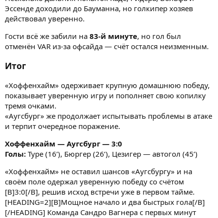
Эссенде доходили до Бауманна, но голкипер хозяев
действовал уверенно.
Гости всё же забили на
83-й минуте
, но гол был
отменён VAR из-за офсайда — счёт остался неизменным.
Итог
«Хоффенхайм» одерживает крупную домашнюю победу,
показывает уверенную игру и пополняет свою копилку
тремя очками.
«Аугсбург» же продолжает испытывать проблемы в атаке
и терпит очередное поражение.
Хоффенхайм — Аугсбург — 3:0
Голы:
Туре (16’), Бюргер (26’), Цезигер — автогол (45’)
«Хоффенхайм» не оставил шансов «Аугсбургу» и на
своём поле одержал уверенную победу со счётом
[B]3:0[/B], решив исход встречи уже в первом тайме.
[HEADING=2][B]Мощное начало и два быстрых гола[/B]
[/HEADING] Команда Сандро Вагнера с первых минут