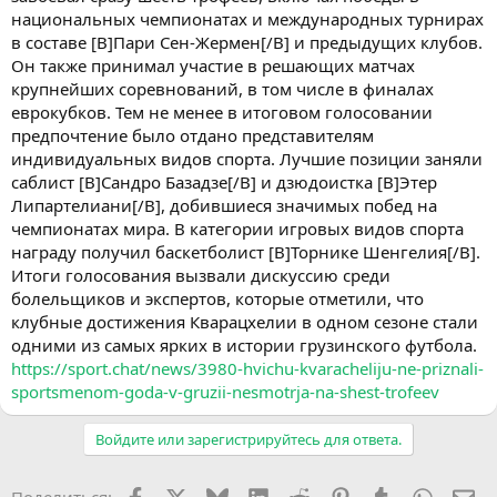
национальных чемпионатах и международных турнирах
в составе [B]Пари Сен-Жермен[/B] и предыдущих клубов.
Он также принимал участие в решающих матчах
крупнейших соревнований, в том числе в финалах
еврокубков. Тем не менее в итоговом голосовании
предпочтение было отдано представителям
индивидуальных видов спорта. Лучшие позиции заняли
саблист [B]Сандро Базадзе[/B] и дзюдоистка [B]Этер
Липартелиани[/B], добившиеся значимых побед на
чемпионатах мира. В категории игровых видов спорта
награду получил баскетболист [B]Торнике Шенгелия[/B].
Итоги голосования вызвали дискуссию среди
болельщиков и экспертов, которые отметили, что
клубные достижения Кварацхелии в одном сезоне стали
одними из самых ярких в истории грузинского футбола.
https://sport.chat/news/3980-hvichu-kvaracheliju-ne-priznali-
sportsmenom-goda-v-gruzii-nesmotrja-na-shest-trofeev
Войдите или зарегистрируйтесь для ответа.
Facebook
X (Twitter)
Bluesky
LinkedIn
Reddit
Pinterest
Tumblr
WhatsA
Эл