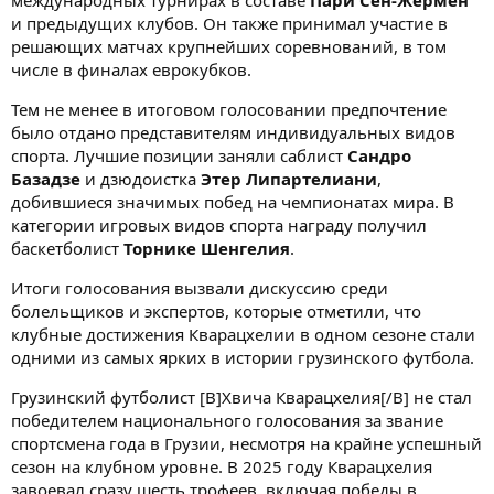
международных турнирах в составе
Пари Сен-Жермен
и предыдущих клубов. Он также принимал участие в
решающих матчах крупнейших соревнований, в том
числе в финалах еврокубков.
Тем не менее в итоговом голосовании предпочтение
было отдано представителям индивидуальных видов
спорта. Лучшие позиции заняли саблист
Сандро
Базадзе
и дзюдоистка
Этер Липартелиани
,
добившиеся значимых побед на чемпионатах мира. В
категории игровых видов спорта награду получил
баскетболист
Торнике Шенгелия
.
Итоги голосования вызвали дискуссию среди
болельщиков и экспертов, которые отметили, что
клубные достижения Кварацхелии в одном сезоне стали
одними из самых ярких в истории грузинского футбола.
Грузинский футболист [B]Хвича Кварацхелия[/B] не стал
победителем национального голосования за звание
спортсмена года в Грузии, несмотря на крайне успешный
сезон на клубном уровне. В 2025 году Кварацхелия
завоевал сразу шесть трофеев, включая победы в