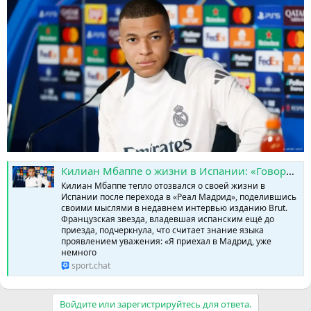
Килиан Мбаппе о жизни в Испании: «Говорить на языке страны — это форма уважения» » SPORTCHAT - Новости спорта | Футбол | Онлайн трансляции | Чат | Результаты матчей | Спорт | Прогнозы на спорт
Килиан Мбаппе тепло отозвался о своей жизни в
Испании после перехода в «Реал Мадрид», поделившись
своими мыслями в недавнем интервью изданию Brut.
Французская звезда, владевшая испанским ещё до
приезда, подчеркнула, что считает знание языка
проявлением уважения: «Я приехал в Мадрид, уже
немного
sport.chat
Войдите или зарегистрируйтесь для ответа.