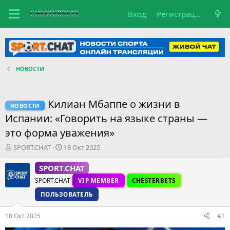
Вход
Регистрация
НОВОСТИ
Килиан Мбаппе о жизни в
НОВОСТИ
Испании: «Говорить на языке страны —
это форма уважения»
А
Д
SPORT.CHAT
18 Окт 2025
в
а
т
т
SPORT.CHAT
о
а
SPORT.CHAT
VIP MEMBER
CHESTERBETS
р
н
т
а
ПОЛЬЗОВАТЕЛЬ
е
ч
м
а
18 Окт 2025
#1
ы
л
а