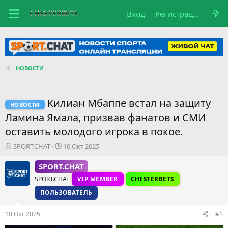
Вход
Регистрация
НОВОСТИ
Килиан Мбаппе встал на защиту
НОВОСТИ
Ламина Ямала, призвав фанатов и СМИ
оставить молодого игрока в покое.
А
Д
SPORT.CHAT
10 Окт 2025
в
а
т
т
SPORT.CHAT
о
а
SPORT.CHAT
VIP MEMBER
CHESTERBETS
р
н
т
а
ПОЛЬЗОВАТЕЛЬ
е
ч
м
а
10 Окт 2025
#1
ы
л
а