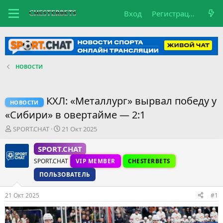
Вход
Регистрация
НОВОСТИ
КХЛ: «Металлург» вырвал победу у
НОВОСТИ
«Сибири» в овертайме — 2:1
А
Д
SPORT.CHAT
21 Окт 2025
в
а
т
т
SPORT.CHAT
о
а
SPORT.CHAT
VIP MEMBER
CHESTERBETS
р
н
т
а
ПОЛЬЗОВАТЕЛЬ
е
ч
м
а
21 Окт 2025
#1
ы
л
а