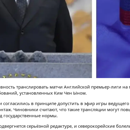
овность транслировать матчи Английской премьер-лиги на 
бований, установленных Ким Чен Ыном.
и согласились в принципе допустить в эфир игры ведущего
таж. Чиновники считают, что такие трансляции могут повы
од государственные нормы.
одвергнется серьёзной редактуре, и северокорейские боле