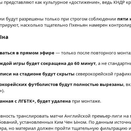
ы представляют как культурное «достижение», ведь КНДР к
ии будут разрешены только при строгом соблюдении
пяти 
трируют, насколько тщательно Пхеньян намерен контроли
Ына
ваться в прямом эфире
— только после повторного монта
ждой игры будет сокращена до 60 минут
, а не стандартн
писи на стадионе будут скрыты
северокорейской график
окорейских футболистов будут полностью вырезаны
, в
).
анная с ЛГБТК+, будет удалена
при монтаже.
овность транслировать матчи Английской премьер-лиги на 
бований, установленных Ким Чен Ыном. По данным источник
ра, но материал должен пройти тщательную фильтрацию и 