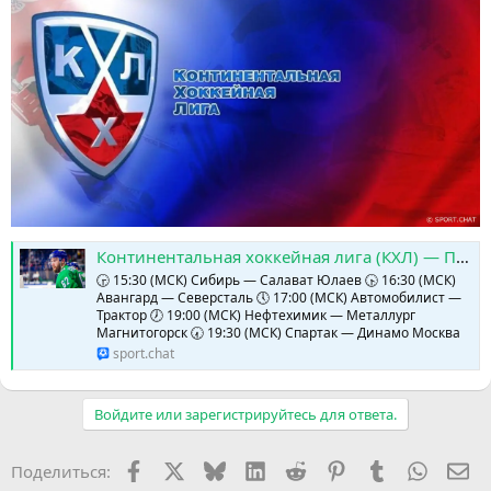
Континентальная хоккейная лига (КХЛ) — Полное расписание игрового дня » SPORTCHAT - Новости спорта | Футбол | Онлайн трансляции | Чат | Результаты матчей | Спорт | Прогнозы на спорт
🕞 15:30 (МСК) Сибирь — Салават Юлаев 🕟 16:30 (МСК)
Авангард — Северсталь 🕔 17:00 (МСК) Автомобилист —
Трактор 🕖 19:00 (МСК) Нефтехимик — Металлург
Магнитогорск 🕢 19:30 (МСК) Спартак — Динамо Москва
sport.chat
Войдите или зарегистрируйтесь для ответа.
Facebook
X (Twitter)
Bluesky
LinkedIn
Reddit
Pinterest
Tumblr
WhatsA
Эл
Поделиться: