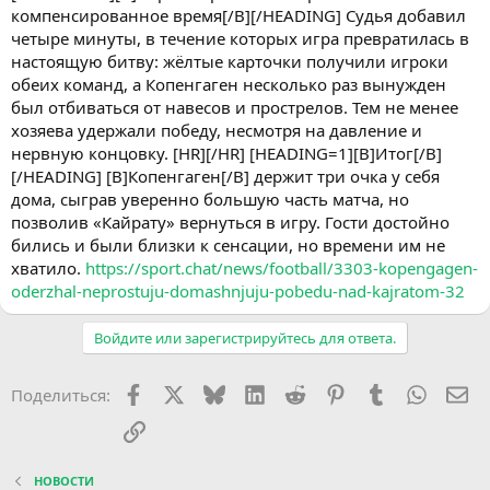
компенсированное время[/B][/HEADING] Судья добавил
четыре минуты, в течение которых игра превратилась в
настоящую битву: жёлтые карточки получили игроки
обеих команд, а Копенгаген несколько раз вынужден
был отбиваться от навесов и прострелов. Тем не менее
хозяева удержали победу, несмотря на давление и
нервную концовку. [HR][/HR] [HEADING=1][B]Итог[/B]
[/HEADING] [B]Копенгаген[/B] держит три очка у себя
дома, сыграв уверенно большую часть матча, но
позволив «Кайрату» вернуться в игру. Гости достойно
бились и были близки к сенсации, но времени им не
хватило.
https://sport.chat/news/football/3303-kopengagen-
oderzhal-neprostuju-domashnjuju-pobedu-nad-kajratom-32
Войдите или зарегистрируйтесь для ответа.
Facebook
X (Twitter)
Bluesky
LinkedIn
Reddit
Pinterest
Tumblr
WhatsA
Эл
Поделиться:
Ссылка
НОВОСТИ