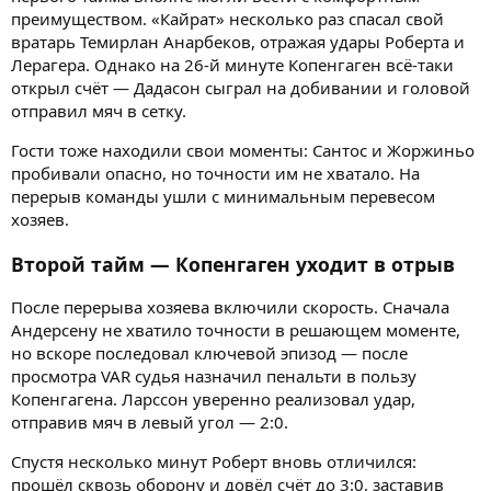
преимуществом. «Кайрат» несколько раз спасал свой
вратарь Темирлан Анарбеков, отражая удары Роберта и
Лерагера. Однако на 26-й минуте Копенгаген всё-таки
открыл счёт — Дадасон сыграл на добивании и головой
отправил мяч в сетку.
Гости тоже находили свои моменты: Сантос и Жоржиньо
пробивали опасно, но точности им не хватало. На
перерыв команды ушли с минимальным перевесом
хозяев.
Второй тайм — Копенгаген уходит в отрыв
После перерыва хозяева включили скорость. Сначала
Андерсену не хватило точности в решающем моменте,
но вскоре последовал ключевой эпизод — после
просмотра VAR судья назначил пенальти в пользу
Копенгагена. Ларссон уверенно реализовал удар,
отправив мяч в левый угол — 2:0.
Спустя несколько минут Роберт вновь отличился:
прошёл сквозь оборону и довёл счёт до 3:0, заставив