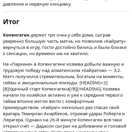
давление и нервную концовку.
Итог
Копенгаген
держит три очка у себя дома, сыграв
уверенно большую часть матча, но позволив «Кайрату»
вернуться в игру. Гости достойно бились и были близки
к сенсации, но времени им не хватило.
На «Паркене» в Копенгагене хозяева добыли важную и
трудовую победу над алматинским «Кайратом» — 3:2.
Матч получился стремительным, богатым на моменты,
сейвы и эмоциональные эпизоды. [HEADING=2]
[B]Удачный старт Копенгагена[/B][/HEADING] Хозяева
начали по-хозяйски активно и уже к середине первого
тайма вполне могли вести с комфортным
преимуществом. «Кайрат» несколько раз спасал свой
вратарь Темирлан Анарбеков, отражая удары Роберта и
Лерагера. Однако на 26-й минуте Копенгаген всё-таки
открыл счёт — Дадасон сыграл на добивании и головой