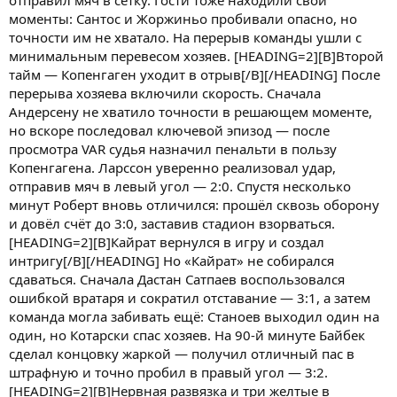
отправил мяч в сетку. Гости тоже находили свои
моменты: Сантос и Жоржиньо пробивали опасно, но
точности им не хватало. На перерыв команды ушли с
минимальным перевесом хозяев. [HEADING=2][B]Второй
тайм — Копенгаген уходит в отрыв[/B][/HEADING] После
перерыва хозяева включили скорость. Сначала
Андерсену не хватило точности в решающем моменте,
но вскоре последовал ключевой эпизод — после
просмотра VAR судья назначил пенальти в пользу
Копенгагена. Ларссон уверенно реализовал удар,
отправив мяч в левый угол — 2:0. Спустя несколько
минут Роберт вновь отличился: прошёл сквозь оборону
и довёл счёт до 3:0, заставив стадион взорваться.
[HEADING=2][B]Кайрат вернулся в игру и создал
интригу[/B][/HEADING] Но «Кайрат» не собирался
сдаваться. Сначала Дастан Сатпаев воспользовался
ошибкой вратаря и сократил отставание — 3:1, а затем
команда могла забивать ещё: Станоев выходил один на
один, но Котарски спас хозяев. На 90-й минуте Байбек
сделал концовку жаркой — получил отличный пас в
штрафную и точно пробил в правый угол — 3:2.
[HEADING=2][B]Нервная развязка и три желтые в