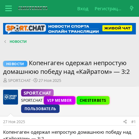
Вход
Регистрация
НОВОСТИ
Копенгаген одержал непростую
НОВОСТИ
домашнюю победу над «Кайратом» — 3:2
А
Д
SPORT.CHAT
27 Ноя 2025
в
а
т
т
SPORT.CHAT
о
а
SPORT.CHAT
VIP MEMBER
CHESTERBETS
р
н
т
а
ПОЛЬЗОВАТЕЛЬ
е
ч
м
а
27 Ноя 2025
#1
ы
л
а
Копенгаген одержал непростую домашнюю победу над
«Кайратом» — 3:2