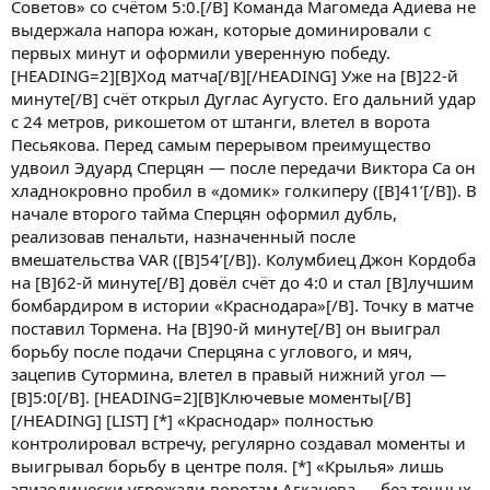
Советов» со счётом 5:0.[/B] Команда Магомеда Адиева не
выдержала напора южан, которые доминировали с
первых минут и оформили уверенную победу.
[HEADING=2][B]Ход матча[/B][/HEADING] Уже на [B]22-й
минуте[/B] счёт открыл Дуглас Аугусто. Его дальний удар
с 24 метров, рикошетом от штанги, влетел в ворота
Песьякова. Перед самым перерывом преимущество
удвоил Эдуард Сперцян — после передачи Виктора Са он
хладнокровно пробил в «домик» голкиперу ([B]41’[/B]). В
начале второго тайма Сперцян оформил дубль,
реализовав пенальти, назначенный после
вмешательства VAR ([B]54’[/B]). Колумбиец Джон Кордоба
на [B]62-й минуте[/B] довёл счёт до 4:0 и стал [B]лучшим
бомбардиром в истории «Краснодара»[/B]. Точку в матче
поставил Тормена. На [B]90-й минуте[/B] он выиграл
борьбу после подачи Сперцяна с углового, и мяч,
зацепив Сутормина, влетел в правый нижний угол —
[B]5:0[/B]. [HEADING=2][B]Ключевые моменты[/B]
[/HEADING] [LIST] [*] «Краснодар» полностью
контролировал встречу, регулярно создавал моменты и
выигрывал борьбу в центре поля. [*] «Крылья» лишь
эпизодически угрожали воротам Агкацева — без точных