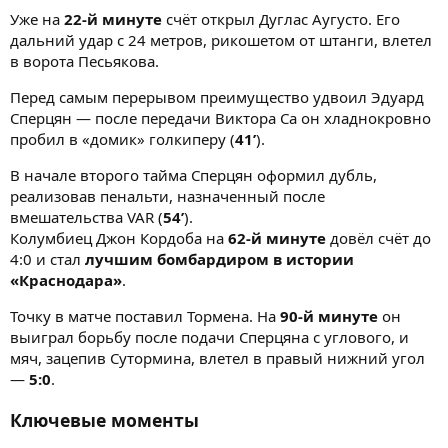
Уже на
22-й минуте
счёт открыл Дуглас Аугусто. Его
дальний удар с 24 метров, рикошетом от штанги, влетел
в ворота Песьякова.
Перед самым перерывом преимущество удвоил Эдуард
Сперцян — после передачи Виктора Са он хладнокровно
пробил в «домик» голкиперу (
41’
).
В начале второго тайма Сперцян оформил дубль,
реализовав пенальти, назначенный после
вмешательства VAR (
54’
).
Колумбиец Джон Кордоба на
62-й минуте
довёл счёт до
4:0 и стал
лучшим бомбардиром в истории
«Краснодара»
.
Точку в матче поставил Тормена. На
90-й минуте
он
выиграл борьбу после подачи Сперцяна с углового, и
мяч, зацепив Сутормина, влетел в правый нижний угол
—
5:0
.
Ключевые моменты