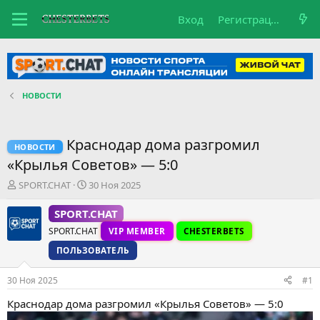
Вход
Регистрация
НОВОСТИ
Краснодар дома разгромил
НОВОСТИ
«Крылья Советов» — 5:0
А
Д
SPORT.CHAT
30 Ноя 2025
в
а
т
т
SPORT.CHAT
о
а
SPORT.CHAT
VIP MEMBER
CHESTERBETS
р
н
т
а
ПОЛЬЗОВАТЕЛЬ
е
ч
м
а
30 Ноя 2025
#1
ы
л
а
Краснодар дома разгромил «Крылья Советов» — 5:0