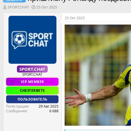
А
Д
SPORT.CHAT
25 Окт 2025
в
а
т
т
25 Окт 2025
о
а
р
н
т
а
е
ч
м
а
ы
л
а
SPORT.CHAT
SPORT.CHAT
VIP MEMBER
CHESTERBETS
ПОЛЬЗОВАТЕЛЬ
Регистрация
29 Авг 2025
Сообщения
6 688