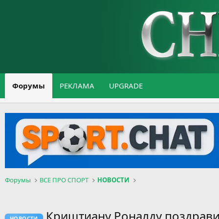
Форумы
РЕКЛАМА
UPGRADE
Форумы
ВСЕ ПРО СПОРТ
НОВОСТИ
Криштиану Роналду поздрави
НОВОСТИ