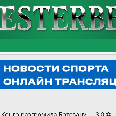
 Конго разгромила Ботсвану — 3:0 ⚽