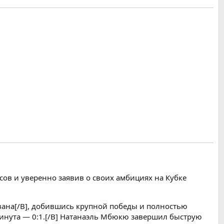
сов и уверенно заявив о своих амбициях на Кубке
свана[/B], добившись крупной победы и полностью
-я минута — 0:1.[/B] Натанаэль Мбюкю завершил быструю