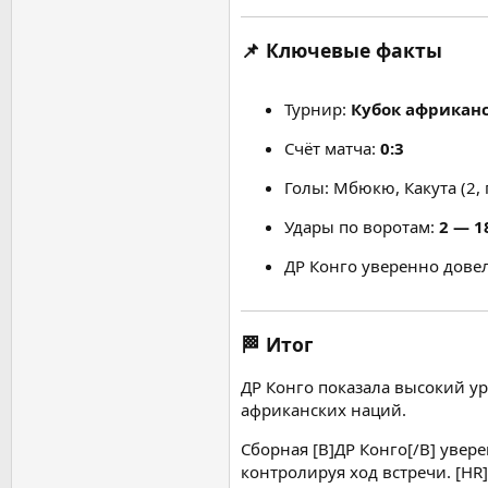
📌 Ключевые факты
Турнир:
Кубок африкан
Счёт матча:
0:3
Голы: Мбюкю, Какута (2,
Удары по воротам:
2 — 1
ДР Конго уверенно дове
🏁 Итог
ДР Конго показала высокий ур
африканских наций.
Сборная [B]ДР Конго[/B] увер
контролируя ход встречи. [HR]