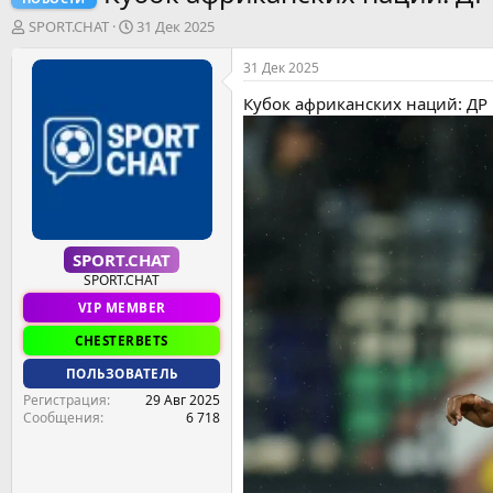
А
Д
SPORT.CHAT
31 Дек 2025
в
а
т
т
31 Дек 2025
о
а
Кубок африканских наций: ДР 
р
н
т
а
е
ч
м
а
ы
л
а
SPORT.CHAT
SPORT.CHAT
VIP MEMBER
CHESTERBETS
ПОЛЬЗОВАТЕЛЬ
Регистрация
29 Авг 2025
Сообщения
6 718