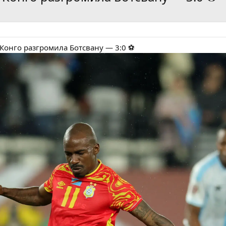
Конго разгромила Ботсвану — 3:0 ⚽