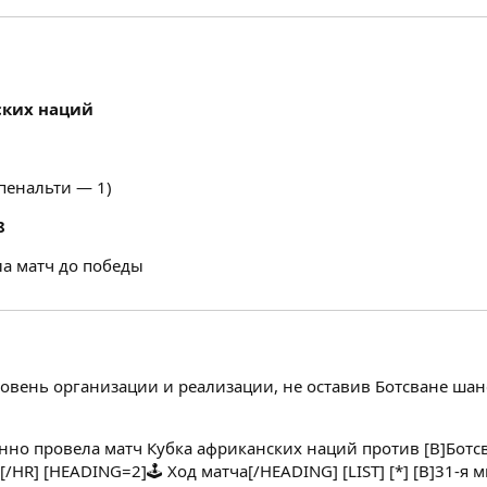
ских наций
 пенальти — 1)
8
ла матч до победы
овень организации и реализации, не оставив Ботсване шан
енно провела матч Кубка африканских наций против [B]Бот
[/HR] [HEADING=2]🕹️ Ход матча[/HEADING] [LIST] [*] [B]31