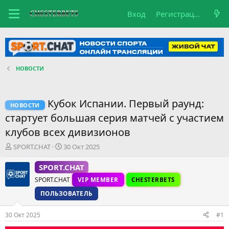
Вход
Регистрация
НОВОСТИ
Кубок Испании. Первый раунд:
НОВОСТИ
стартует большая серия матчей с участием
клубов всех дивизионов
А
Д
SPORT.CHAT
30 Окт 2025
в
а
т
т
SPORT.CHAT
о
а
SPORT.CHAT
VIP MEMBER
CHESTERBETS
р
н
т
а
ПОЛЬЗОВАТЕЛЬ
е
ч
м
а
30 Окт 2025
#1
ы
л
а