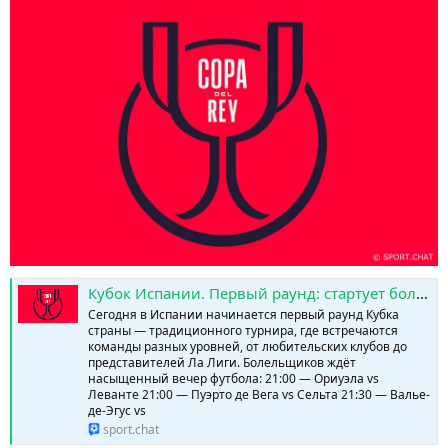
Кубок Испании. Первый раунд: стартует большая серия матчей с участием клубов всех дивизионов » SPORTCHAT - Новости спорта | Футбол | Онлайн трансляции | Чат | Результаты матчей | Спорт | Прогнозы на спорт
Сегодня в Испании начинается первый раунд Кубка
страны — традиционного турнира, где встречаются
команды разных уровней, от любительских клубов до
представителей Ла Лиги. Болельщиков ждёт
насыщенный вечер футбола: 21:00 — Ориуэла vs
Леванте 21:00 — Пуэрто де Вега vs Сельта 21:30 — Валье-
де-Эгус vs
sport.chat