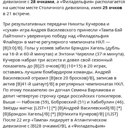
дивизионе с
28 очками
, а «Филадельфия» располагается
на шестом месте Столичного дивизиона, имея
25 очков
в 21 встрече.
Три результативных передачи Никиты Кучерова и
«сухая» игра Андрея Василевского принесли «Тампа-Бэй
Лайтнинг» уверенную победу над «Филадельфия
Флайерз» в матче регулярного чемпионата НХЛ —
[B]3:0[/B]. Голы у хозяев забили Брэндон Хагель (дубль
на 16-й и 60-й минутах) и Энтони Чирелли (37-я минута).
Кучеров набрал три ассиста и довел свой сезонный
показатель до [B]25 очков[/B] (10+15) в 20 играх,
оставаясь лучшим бомбардиром команды. Андрей
Василевский отразил [B]все 20 бросков[/B], записав в
актив [B]41-й шатаут[/B] в регулярных чемпионатах НХЛ.
По этому показателю он догнал Семена Варламова и
делит четвертую строчку среди российских голкиперов.
Выше — Набоков (59), Бобровский (51) и Хабибулин (46).
Звёзды матча: [LIST=1] [*] [B]Андрей Василевский[/B] [*]
[B]Брэндон Хагель[/B] [*] [B]Никита Кучеров[/B] [/LIST]
После 22 игр «Тампа» лидирует в Атлантическом
дивизионе с [B]28 очками[/B], а «Филадельфия»