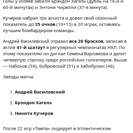
Голы у хозяев забили Брэндон Хагель (дубль на 16-й и
60-й минутах) и Энтони Чирелли (37-я минута).
Кучеров набрал три ассиста и довел свой сезонный
показатель до
25 очков
(10+15) в 20 играх, оставаясь
лучшим бомбардиром команды.
Андрей Василевский отразил
все 20 бросков
, записав в
актив
41-й шатаут
в регулярных чемпионатах НХЛ. По
этому показателю он догнал Семена Варламова и делит
четвертую строчку среди российских голкиперов. Выше
— Набоков (59), Бобровский (51) и Хабибулин (46).
Звёзды матча:
Андрей Василевский
Брэндон Хагель
Никита Кучеров
После 22 игр «Тампа» лидирует в Атлантическом