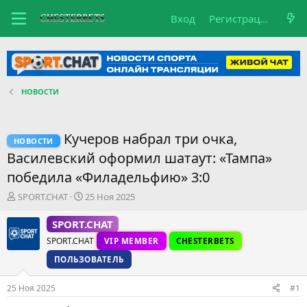
Вход
Регистрация
НОВОСТИ
Кучеров набрал три очка,
НОВОСТИ
Василевский оформил шатаут: «Тампа»
победила «Филадельфию» 3:0
А
Д
SPORT.CHAT
25 Ноя 2025
в
а
т
т
SPORT.CHAT
о
а
SPORT.CHAT
VIP MEMBER
CHESTERBETS
р
н
т
а
ПОЛЬЗОВАТЕЛЬ
е
ч
м
а
25 Ноя 2025
#1
ы
л
а