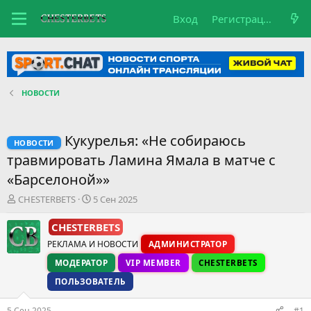
Вход
Регистрация
НОВОСТИ
Кукурелья: «Не собираюсь
НОВОСТИ
травмировать Ламина Ямала в матче с
«Барселоной»»
А
Д
CHESTERBETS
5 Сен 2025
в
а
т
т
CHESTERBETS
о
а
РЕКЛАМА И НОВОСТИ
АДМИНИСТРАТОР
р
н
т
а
МОДЕРАТОР
VIP MEMBER
CHESTERBETS
е
ч
ПОЛЬЗОВАТЕЛЬ
м
а
ы
л
5 Сен 2025
а
#1