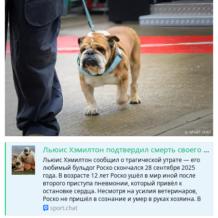
Льюис Хэмилтон подтвердил смерть своего любимого пса Роско: «Ты был моим лучшим другом» » SPORTCHAT - Новости спорта | Футбол | Онлайн трансляции | Чат | Результаты матчей | Спорт | Прогнозы на спорт
Льюис Хэмилтон сообщил о трагической утрате — его
любимый бульдог Роско скончался 28 сентября 2025
года. В возрасте 12 лет Роско ушёл в мир иной после
второго приступа пневмонии, который привёл к
остановке сердца. Несмотря на усилия ветеринаров,
Роско не пришёл в сознание и умер в руках хозяина. В
sport.chat