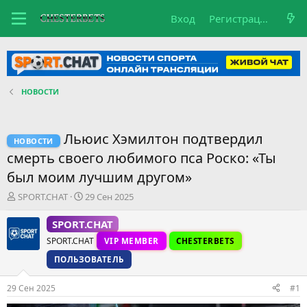
Вход
Регистрация
НОВОСТИ
Льюис Хэмилтон подтвердил
НОВОСТИ
смерть своего любимого пса Роско: «Ты
был моим лучшим другом»
А
Д
SPORT.CHAT
29 Сен 2025
в
а
т
т
SPORT.CHAT
о
а
SPORT.CHAT
VIP MEMBER
CHESTERBETS
р
н
т
а
ПОЛЬЗОВАТЕЛЬ
е
ч
м
а
29 Сен 2025
#1
ы
л
а