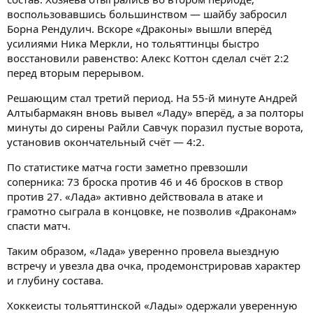
воспользовавшись большинством — шайбу забросил
Борна Рендулич. Вскоре «Драконы» вышли вперёд
усилиями Ника Меркли, но тольяттинцы быстро
восстановили равенство: Алекс Коттон сделал счёт 2:2
перед вторым перерывом.
Решающим стал третий период. На 55-й минуте Андрей
Алтыбармакян вновь вывел «Ладу» вперёд, а за полторы
минуты до сирены Райли Савчук поразил пустые ворота,
установив окончательный счёт — 4:2.
По статистике матча гости заметно превзошли
соперника: 73 броска против 46 и 46 бросков в створ
против 27. «Лада» активно действовала в атаке и
грамотно сыграла в концовке, не позволив «Драконам»
спасти матч.
Таким образом, «Лада» уверенно провела выездную
встречу и увезла два очка, продемонстрировав характер
и глубину состава.
Хоккеисты тольяттинской «Лады» одержали уверенную