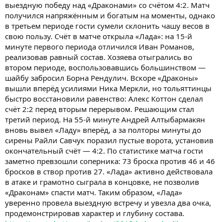
выездную победу над «Драконами» со счётом 4:2. Матч
получился напряжённым и богатым на моменты, однако
в третьем периоде гости сумели склонить чашу весов в
свою пользу. Счёт в матче открыла «Лада»: на 15-й
минуте первого периода отличился Иван Романов,
реализовав равный состав. Хозяева отыгрались во
втором периоде, воспользовавшись большинством —
шайбу забросил Борна Рендулич. Вскоре «Драконы»
вышли вперёд усилиями Ника Меркли, но тольяттинцы
быстро восстановили равенство: Алекс Коттон сделал
счёт 2:2 перед вторым перерывом. Решающим стал
третий период. На 55-й минуте Андрей Алтыбармакян
вновь вывел «Ладу» вперёд, а за полторы минуты до
сирены Райли Савчук поразил пустые ворота, установив
окончательный счёт — 4:2. По статистике матча гости
заметно превзошли соперника: 73 броска против 46 и 46
бросков в створ против 27. «Лада» активно действовала
в атаке и грамотно сыграла в концовке, не позволив
«Драконам» спасти матч. Таким образом, «Лада»
уверенно провела выездную встречу и увезла два очка,
продемонстрировав характер и глубину состава.