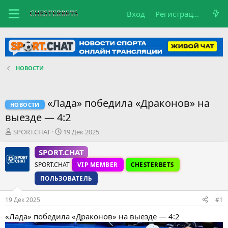
Вход
Регистрация
НОВОСТИ
«Лада» победила «Драконов» на
НОВОСТИ
выезде — 4:2
А
Д
SPORT.CHAT
19 Дек 2025
в
а
т
т
SPORT.CHAT
о
а
SPORT.CHAT
VIP MEMBER
CHESTERBETS
р
н
т
а
ПОЛЬЗОВАТЕЛЬ
е
ч
м
а
19 Дек 2025
#1
ы
л
а
«Лада» победила «Драконов» на выезде — 4:2