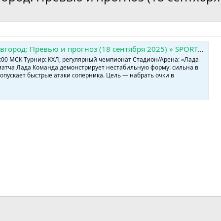
 2025) » SPORTCHAT - Новости спорта | Футбол | Онлайн трансляции | Чат | Результаты матчей | Спорт | Прогнозы на спорт
18:00 МСК Турнир: КХЛ, регулярный чемпионат Стадион/Арена: «Лада
 матча Лада Команда демонстрирует нестабильную форму: сильна в
ропускает быстрые атаки соперника. Цель — набрать очки в