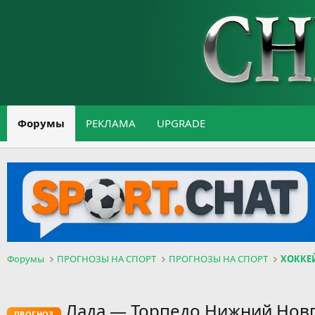
Форумы
РЕКЛАМА
UPGRADE
Форумы
ПРОГНОЗЫ НА СПОРТ
ПРОГНОЗЫ НА СПОРТ
ХОККЕ
Лада — Торпедо Нижний Новго
ПРОГНОЗ