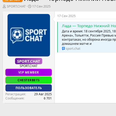
А
Д
SPORT.CHAT
17 Сен 2025
в
а
т
т
17 Сен 2025
о
а
р
н
Лада — Торпедо Нижний Новгород: Превью и прогноз (18 сентября
т
а
Дата и время: 18 сентября 2025, 
е
ч
Арена», Тольятти, Россия Превью
м
а
контратаках, но оборона иногда п
ы
л
домашнем матче и
а
sport.chat
SPORT.CHAT
SPORT.CHAT
VIP MEMBER
CHESTERBETS
ПОЛЬЗОВАТЕЛЬ
Регистрация
29 Авг 2025
Сообщения
6 701