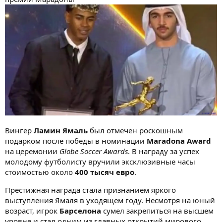
Вингер
Ламин Ямаль
был отмечен роскошным
подарком после победы в номинации
Maradona Award
на церемонии
Globe Soccer Awards
. В награду за успех
молодому футболисту вручили эксклюзивные часы
стоимостью около
400 тысяч евро
.
Престижная награда стала признанием яркого
выступления Ямаля в уходящем году. Несмотря на юный
возраст, игрок
Барселона
сумел закрепиться на высшем
уровне и стал одним из главных открытий мирового