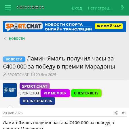
Вход
Регистрация
НОВОСТИ
Ламин Ямаль получил часы за
НОВОСТИ
€400 000 за победу в премии Марадоны
А
Д
SPORT.CHAT
29 Дек 2025
в
а
т
т
SPORT.CHAT
о
а
SPORT.CHAT
VIP MEMBER
CHESTERBETS
р
н
т
а
ПОЛЬЗОВАТЕЛЬ
е
ч
м
а
29 Дек 2025
#1
ы
л
а
Ламин Ямаль получил часы за €400 000 за победу в
премии Марадоны