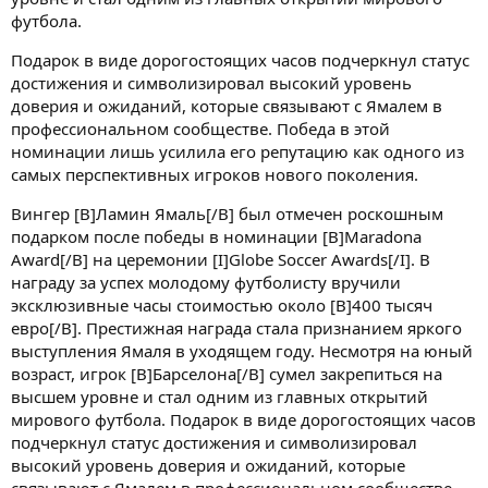
футбола.
Подарок в виде дорогостоящих часов подчеркнул статус
достижения и символизировал высокий уровень
доверия и ожиданий, которые связывают с Ямалем в
профессиональном сообществе. Победа в этой
номинации лишь усилила его репутацию как одного из
самых перспективных игроков нового поколения.
Вингер [B]Ламин Ямаль[/B] был отмечен роскошным
подарком после победы в номинации [B]Maradona
Award[/B] на церемонии [I]Globe Soccer Awards[/I]. В
награду за успех молодому футболисту вручили
эксклюзивные часы стоимостью около [B]400 тысяч
евро[/B]. Престижная награда стала признанием яркого
выступления Ямаля в уходящем году. Несмотря на юный
возраст, игрок [B]Барселона[/B] сумел закрепиться на
высшем уровне и стал одним из главных открытий
мирового футбола. Подарок в виде дорогостоящих часов
подчеркнул статус достижения и символизировал
высокий уровень доверия и ожиданий, которые