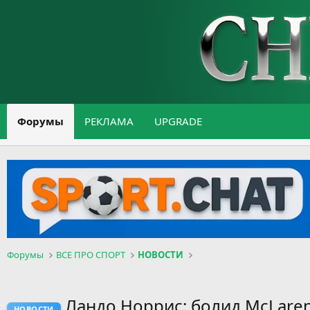
Форумы
РЕКЛАМА
UPGRADE
Форумы
ВСЕ ПРО СПОРТ
НОВОСТИ
Ландо Норрис: болид McLare
НОВОСТИ