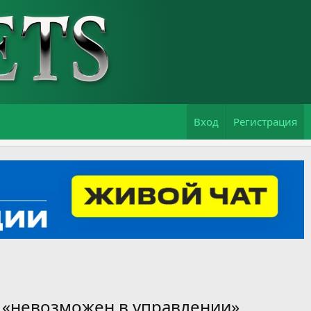
Вход
Регистрация
 «невозможен в управлении»