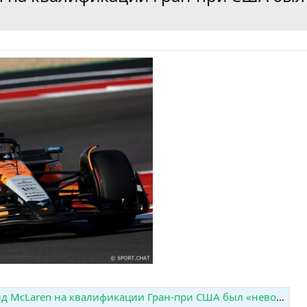
США был «невозможен в управлении» » SPORTCHAT - Новости спорта | Футбол | Онлайн трансляции | Чат | Результаты матчей | Спорт | Прогнозы на спорт