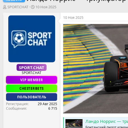
А
Д
SPORT.CHAT
10 Ноя 2025
в
а
т
т
10 Ноя 2025
о
а
р
н
т
а
е
ч
м
а
ы
л
а
SPORT.CHAT
SPORT.CHAT
VIP MEMBER
CHESTERBETS
ПОЛЬЗОВАТЕЛЬ
Регистрация
29 Авг 2025
Сообщения
6 715
Ландо Норрис — триумфатор Гран-при Сан-Паулу: шаг
Британский пилот коман