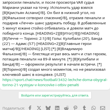
запросили пенальти, и после просмотра VAR судья
Мариани указал на точку. Исполнить удар взялся
[B]Кристьян Аслани[/B]. Он бил в нижний угол, но
[B]Фальконе сотворил спасение[/B], отразив пенальти и
подарив «Лечче» шанс удержать победу. В добавленные
5 минут южане стойко отбивались и довели матч до
победного конца. [HEADING=2][B]Итог[/B][/HEADING]
[B]Лечче — Торино: 2:1[/B] Голы: Кулибали (20’), Банда
(22’) — Адамс (57’) [HEADING=2][B]Главные герои
матча[/B][/HEADING] [LIST] [*] [B]Владимиро
Фальконе[/B] — блестяще играл весь матч и стал героем,
потащив пенальти на 89-й минуте. [*] [B]Кулибали и
Банда[/B] — оформили результат в начале встречи. [*]
[B]Торино[/B] создал много моментов, но не реализовал
ключевой шанс в концовке. [/LIST]
https://sport.chat/news/football/3432-lechche-doma-obygral-
torino-21-vystojav-v-koncovke-i-otbiv-penalti
Войдите или зарегистрируйтесь для ответа.
Facebook
X (Twitter)
Bluesky
LinkedIn
Reddit
Pinterest
Tumblr
WhatsA
Эл
Поделиться: