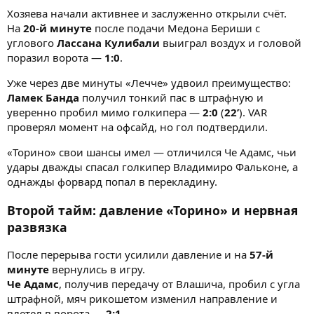
Хозяева начали активнее и заслуженно открыли счёт.
На
20-й минуте
после подачи Медона Бериши с
углового
Лассана Кулибали
выиграл воздух и головой
поразил ворота —
1:0
.
Уже через две минуты «Лечче» удвоил преимущество:
Ламек Банда
получил тонкий пас в штрафную и
уверенно пробил мимо голкипера —
2:0
(
22’
). VAR
проверял момент на офсайд, но гол подтвердили.
«Торино» свои шансы имел — отличился Че Адамс, чьи
удары дважды спасал голкипер Владимиро Фальконе, а
однажды форвард попал в перекладину.
Второй тайм: давление «Торино» и нервная
развязка
После перерыва гости усилили давление и на
57-й
минуте
вернулись в игру.
Че Адамс
, получив передачу от Влашича, пробил с угла
штрафной, мяч рикошетом изменил направление и
влетел в ворота —
2:1
.