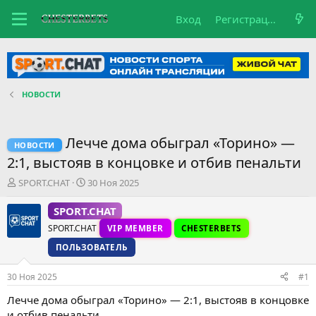
Вход
Регистрация
НОВОСТИ
Лечче дома обыграл «Торино» —
НОВОСТИ
2:1, выстояв в концовке и отбив пенальти
А
Д
SPORT.CHAT
30 Ноя 2025
в
а
т
т
SPORT.CHAT
о
а
SPORT.CHAT
VIP MEMBER
CHESTERBETS
р
н
т
а
ПОЛЬЗОВАТЕЛЬ
е
ч
м
а
30 Ноя 2025
#1
ы
л
а
Лечче дома обыграл «Торино» — 2:1, выстояв в концовке
и отбив пенальти