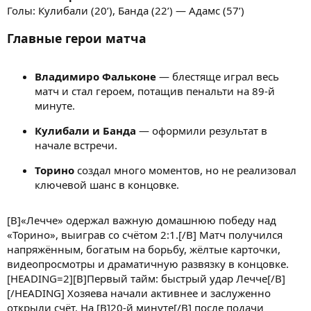
Голы: Кулибали (20’), Банда (22’) — Адамс (57’)
Главные герои матча
Владимиро Фальконе
— блестяще играл весь
матч и стал героем, потащив пенальти на 89-й
минуте.
Кулибали и Банда
— оформили результат в
начале встречи.
Торино
создал много моментов, но не реализовал
ключевой шанс в концовке.
[B]«Лечче» одержал важную домашнюю победу над
«Торино», выиграв со счётом 2:1.[/B] Матч получился
напряжённым, богатым на борьбу, жёлтые карточки,
видеопросмотры и драматичную развязку в концовке.
[HEADING=2][B]Первый тайм: быстрый удар Лечче[/B]
[/HEADING] Хозяева начали активнее и заслуженно
открыли счёт. На [B]20-й минуте[/B] после подачи