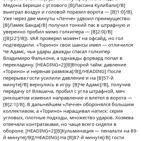
Медона Бериши с углового [B]Лассана Кулибали[/B]
выиграл воздух и головой поразил ворота — [B]1:0[/B].
Уже через две минуты «Лечче» удвоил преимущество:
[B]Ламек Банда[/B] получил тонкий пас в штрафную и
уверенно пробил мимо голкипера — [B]2:0[/B]
([B]22’[/B]). VAR проверял момент на офсайд, но гол
подтвердили. «Торино» свои шансы имел — отличился
Че Адамс, чьи удары дважды спасал голкипер
Владимиро Фальконе, а однажды форвард попал в
перекладину. [HEADING=2][B]Второй тайм: давление
«Торино» и нервная развязка[/B][/HEADING] После
перерыва гости усилили давление и на [B]57-й
минуте[/B] вернулись в игру. [B]Че Адамс[/B], получив
передачу от Влашича, пробил с угла штрафной, мяч
рикошетом изменил направление и влетел в ворота —
[B]2:1[/B]. В дальнейшем «Лечче» оборонялся большим
коллективом, а «Торино» наращивал натиск: серия
угловых, плотные подходы, множество ударов. Хозяева
отвечали контратаками, но чаще всего сидели в
обороне. [HEADING=2][B]Кульминация — пенальти на 89-
й минуте[/B][/HEADING] На [B]87-й минуте[/B] гости