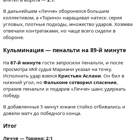
В дальнейшем «Лечче» оборонялся большим
коллективом, а «Торино» наращивал натиск: серия
угловых, плотные подходы, множество ударов. Хозяева
отвечали контратаками, но чаще всего сидели в
обороне.
Кульминация — пенальти на 89-й минуте
На
87-й минуте
гости запросили пенальти, и после
просмотра VAR судья Мариани указал на точку.
Исполнить удар взялся
Кристьян Аслани
. Он бил в
нижний угол, но
Фальконе сотворил спасение
,
отразив пенальти и подарив «Лечче» шанс удержать
победу.
В добавленные 5 минут южане стойко отбивались и
довели матч до победного конца.
Итог
Лечче — Торино: 2:1