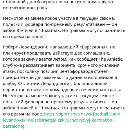
с большой долей вероятности покинет команду по
истечении контракта.
Несмотря на менее яркое участие в текущем сезоне,
польский форвард по-прежнему результативен — он
забил 8 мячей в 11 матчах. Но травмы могут ограничить
его время на поле.
Роберт Левандовски, нападающий «Барселоны», не
планирует продлевать действующее соглашение,
которое заканчивается летом. Как сообщает The Athletic,
клуб уже рассматривает варианты срочного усиления
атаки, поскольку позиция центрфорварда станет
приоритетной для замены. По данным источников в
клубе, 37-летний Левандовски с большой долей
вероятности покинет команду по истечении контракта.
Несмотря на менее яркое участие в текущем сезоне,
польский форвард по-прежнему результативен — он
забил 8 мячей в 11 матчах. Но травмы могут ограничить
его время на поле.
https://sport.chat/news/football/3498-
levandovski-ne-sobiraetsja-zakljuchat-novyj-kontrakt-s-
barselonoj