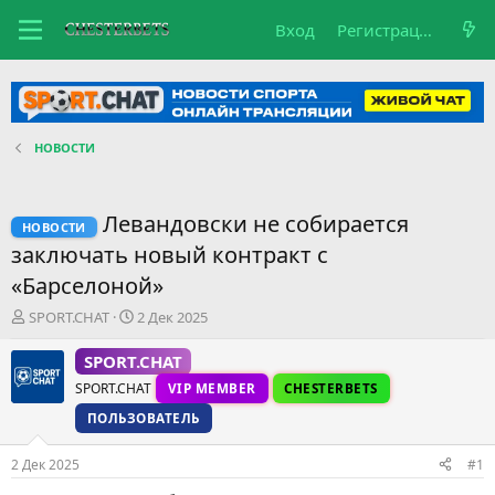
Вход
Регистрация
НОВОСТИ
Левандовски не собирается
НОВОСТИ
заключать новый контракт с
«Барселоной»
А
Д
SPORT.CHAT
2 Дек 2025
в
а
т
т
SPORT.CHAT
о
а
SPORT.CHAT
VIP MEMBER
CHESTERBETS
р
н
т
а
ПОЛЬЗОВАТЕЛЬ
е
ч
м
а
2 Дек 2025
#1
ы
л
а